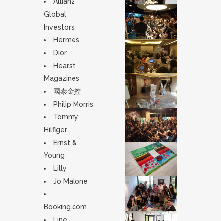
Allianz
Global
Investors
Hermes
Dior
Hearst
Magazines
國泰金控
Philip Morris
Tommy
Hilfiger
Ernst &
Young
Lilly
Jo Malone
Booking.com
Line